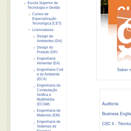
Escola Superior de
Tecnologia e Gestão
Cursos de
Especialização
Tecnológica [CET]
Licenciaturas
Design de
Ambientes (DA)
Design do
Produto (DP)
Engenharia
Alimentar (EA)
Saber m
Engenharia Civil
e do Ambiente
(ECA)
Engenharia da
Computação
Gráfica e
Multimédia
Auditoria
(ECGM)
Engenharia de
Business Engli
Materiais (EM)
Engenharia de
CSC II - Técnic
Sistemas de
Energias