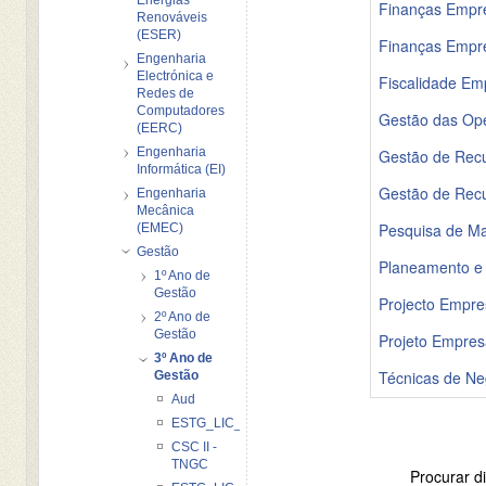
Finanças Empres
Renováveis
(ESER)
Finanças Empres
Engenharia
Electrónica e
Fiscalidade Emp
Redes de
Computadores
Gestão das Ope
(EERC)
Engenharia
Gestão de Rec
Informática (EI)
Gestão de Rec
Engenharia
Mecânica
Pesquisa de Ma
(EMEC)
Gestão
Planeamento e 
1º Ano de
Gestão
Projecto Empres
2º Ano de
Gestão
Projeto Empresa
3º Ano de
Técnicas de Ne
Gestão
Aud
ESTG_LIC_G_BE_II_20122013
CSC II -
TNGC
Procurar di