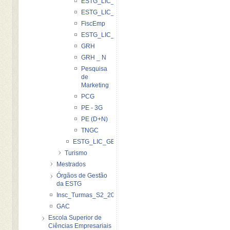
ESTG_LIC_G_FEII_20122013
ESTG_LIC_GN_FEII_20122013
FiscEmp
ESTG_LIC_GESTAO_GOII_20122012
GRH
GRH _ N
Pesquisa
de
Marketing
PCG
PE - 3G
PE (D+N)
TNGC
ESTG_LIC_GESTAO_ePLACARD_20122013
Turismo
Mestrados
Órgãos de Gestão
da ESTG
Insc_Turmas_S2_2012_2013
GAC
Escola Superior de
Ciências Empresariais