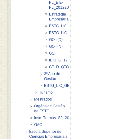
PL_EIE-
PL_20122013
Estratégia
Empresarial
ESTG_LIC_G_FEI_20122013
ESTG_LIC_GN_FEI_20122013
GO I (D)
GO I (N)
GSI
IEIO_G_12.13
GT_D_QTO
3º Ano de
Gestão
ESTG_LIC_GESTAO_ePLACARD_20122013
Turismo
Mestrados
Órgãos de Gestão
da ESTG
Insc_Turmas_S2_2012_2013
GAC
Escola Superior de
Ciências Empresariais