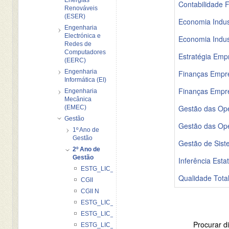
Contabilidade F
Renováveis
(ESER)
Economia Indus
Engenharia
Electrónica e
Economia Indus
Redes de
Computadores
Estratégia Empr
(EERC)
Engenharia
Finanças Empres
Informática (EI)
Finanças Empres
Engenharia
Mecânica
Gestão das Ope
(EMEC)
Gestão
Gestão das Ope
1º Ano de
Gestão
Gestão de Sist
2º Ano de
Gestão
Inferência Esta
ESTG_LIC_GN_CFII_20122013
Qualidade Tota
CGII
CGII N
ESTG_LIC_CFII_GD_2012_2013
ESTG_LIC_G_EIE_20122013
Procurar di
ESTG_LIC_G-