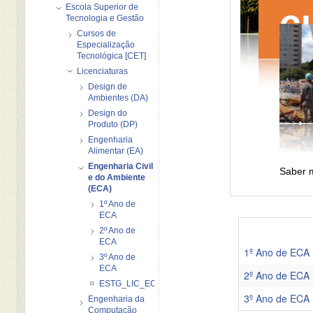
Escola Superior de
Tecnologia e Gestão
Cursos de
Especialização
Tecnológica [CET]
Licenciaturas
Design de
Ambientes (DA)
Design do
Produto (DP)
Engenharia
Alimentar (EA)
Engenharia Civil
Saber m
e do Ambiente
(ECA)
1º Ano de
ECA
2º Ano de
ECA
1º Ano de ECA
3º Ano de
ECA
2º Ano de ECA
ESTG_LIC_ECA_ePLACARD_20122013
3º Ano de ECA
Engenharia da
Computação