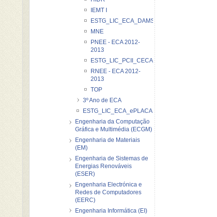
IEMT I
ESTG_LIC_ECA_DAMS_20122013
MNE
PNEE - ECA 2012-
2013
ESTG_LIC_PCII_CECA_20122013
RNEE - ECA 2012-
2013
TOP
3º Ano de ECA
ESTG_LIC_ECA_ePLACARD_20122013
Engenharia da Computação
Gráfica e Multimédia (ECGM)
Engenharia de Materiais
(EM)
Engenharia de Sistemas de
Energias Renováveis
(ESER)
Engenharia Electrónica e
Redes de Computadores
(EERC)
Engenharia Informática (EI)