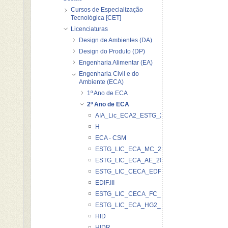
Cursos de Especialização
Tecnológica [CET]
Licenciaturas
Design de Ambientes (DA)
Design do Produto (DP)
Engenharia Alimentar (EA)
Engenharia Civil e do
Ambiente (ECA)
1º Ano de ECA
2º Ano de ECA
AIA_Lic_ECA2_ESTG_2012_13
H
ECA - CSM
ESTG_LIC_ECA_MC_20122013
ESTG_LIC_ECA_AE_20122013
ESTG_LIC_CECA_EDFII_20122013
EDIF.III
ESTG_LIC_CECA_FC_20122013
ESTG_LIC_ECA_HG2_2012_2013
HID
HIDR