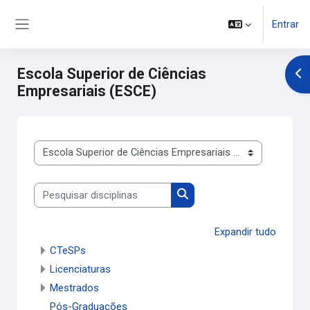
Ir para o conteúdo principal
Entrar
Painel lateral
Escola Superior de Ciências
Abr
Empresariais (ESCE)
Categorias de disciplinas
Pesquisar disciplinas
Pesquisar disciplinas
Expandir tudo
CTeSPs
Licenciaturas
Mestrados
Pós-Graduações