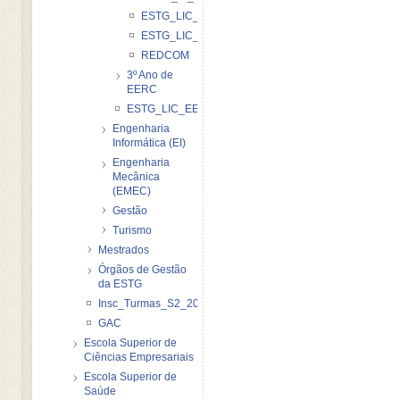
ESTG_LIC_EERC_SDMI_20122013
ESTG_LIC_EERC_SDMII_20122013
REDCOM
3º Ano de
EERC
ESTG_LIC_EERC_ePLACARD_20122013
Engenharia
Informática (EI)
Engenharia
Mecânica
(EMEC)
Gestão
Turismo
Mestrados
Órgãos de Gestão
da ESTG
Insc_Turmas_S2_2012_2013
GAC
Escola Superior de
Ciências Empresariais
Escola Superior de
Saúde