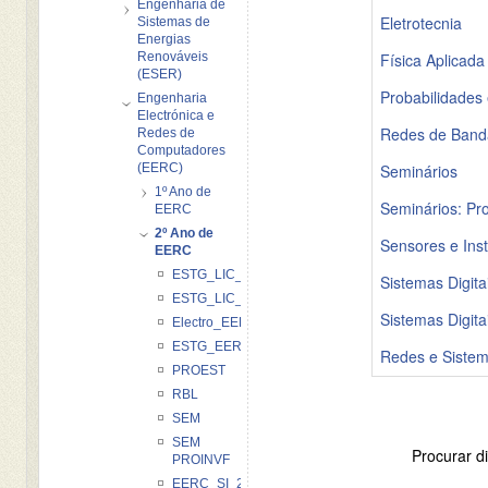
Engenharia de
Eletrotecnia
Sistemas de
Energias
Renováveis
Física Aplicada
(ESER)
Probabilidades 
Engenharia
Electrónica e
Redes de Band
Redes de
Computadores
(EERC)
Seminários
1º Ano de
Seminários: Pro
EERC
2º Ano de
Sensores e Ins
EERC
ESTG_LIC_EERC_CD
Sistemas Digita
ESTG_LIC_EERC_EII_20122013
Sistemas Digita
Electro_EERC_2013
ESTG_EERC_FA
Redes e Siste
PROEST
RBL
SEM
SEM
Procurar di
PROINVF
EERC_SI_2013