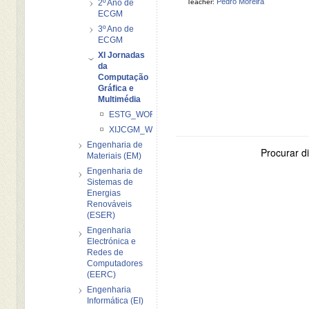
Pedro Moreira
2º Ano de
Teacher:
ECGM
3º Ano de
ECGM
XI Jornadas
da
Computação
Gráfica e
Multimédia
ESTG_WORKSHOP_iOS_20122013
XIJCGM_WS_VIDEOMAP
Engenharia de
Procurar di
Materiais (EM)
Engenharia de
Sistemas de
Energias
Renováveis
(ESER)
Engenharia
Electrónica e
Redes de
Computadores
(EERC)
Engenharia
Informática (EI)