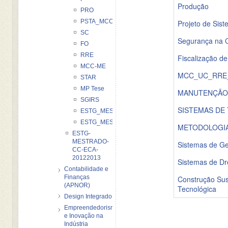
Produção
PRO
PSTA_MCC2_2012_13
Projeto de Sis
SC
Segurança na 
FO
RRE
Fiscalização d
MCC-ME
MCC_UC_RRE_Re
STAR
MP Tese
MANUTENÇÃO 
SGIRS
SISTEMAS DE
ESTG_MES_MCC_SDUA_20122013
ESTG_MEST_CC_CS/ESIT_20122013
METODOLOGIA 
ESTG-
MESTRADO-
Sistemas de Ge
CC-ECA-
20122013
Sistemas de D
Contabilidade e
Finanças
Construção Sust
(APNOR)
Tecnológica
Design Integrado
Empreendedorismo
e Inovação na
Indústria