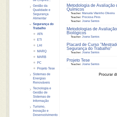
Metodologia de Avaliação 
Gestão da
Químicos
Qualidade e
Manuela Vilarinho Oliveira
Teacher:
Segurança
Preciosa Pires
Teacher:
Alimentar
Joana Santos
Teacher:
Segurança do
Trabalho
Metodologias de Avaliação
Biológicos
AFA
Joana Santos
Teacher:
ETI
Placard de Curso "Mestrad
LHI
Segurança do Trabalho"
MARQ
Joana Santos
Teacher:
MARB
Projeto Tese
PC
Joana Santos
Teacher:
Projeto Tese
Procurar di
Sistemas de
Energias
Renováveis
Tecnologia e
Gestão de
Sistemas de
Informação
Turismo,
Inovação e
Desenvolvimento