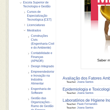
Escola Superior de
Tecnologia e Gestão
Cursos de
Especialização
Tecnológica [CET]
Licenciaturas
Mestrados
Construções
Civis
(Engenharia Civil
e do Ambiente)
Contabilidade e
Finanças
Saber ma
(APNOR)
Design Integrado
Empreendedorismo
e Inovação na
Avaliação dos Fatores Amb
Indústria
Joana Santos
Teacher:
Alimentar
Engenharia de
Epidemiologia e Toxicologia
Software
Joana Santos
Teacher:
Gestão das
Laboratórios de Higiene Ind
Organizações -
Paulo Fernandes
Teacher:
Ramo de Gestão
Joana Santos
Teacher:
de Empres...