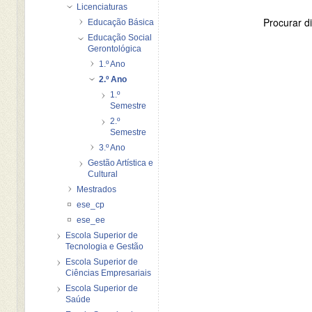
Licenciaturas
Procurar di
Educação Básica
Educação Social
Gerontológica
1.º Ano
2.º Ano
1.º
Semestre
2.º
Semestre
3.º Ano
Gestão Artística e
Cultural
Mestrados
ese_cp
ese_ee
Escola Superior de
Tecnologia e Gestão
Escola Superior de
Ciências Empresariais
Escola Superior de
Saúde