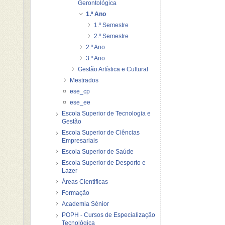
Gerontológica
1.º Ano
1.º Semestre
2.º Semestre
2.º Ano
3.º Ano
Gestão Artística e Cultural
Mestrados
ese_cp
ese_ee
Escola Superior de Tecnologia e
Gestão
Escola Superior de Ciências
Empresariais
Escola Superior de Saúde
Escola Superior de Desporto e
Lazer
Áreas Cientificas
Formação
Academia Sénior
POPH - Cursos de Especialização
Tecnológica