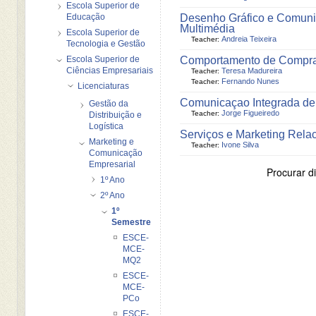
Escola Superior de
Educação
Desenho Gráfico e Comun
Multimédia
Escola Superior de
Andreia Teixeira
Teacher:
Tecnologia e Gestão
Escola Superior de
Comportamento de Compr
Ciências Empresariais
Teresa Madureira
Teacher:
Fernando Nunes
Teacher:
Licenciaturas
Comunicaçao Integrada de
Gestão da
Jorge Figueiredo
Teacher:
Distribuição e
Logística
Serviços e Marketing Rela
Marketing e
Ivone Silva
Teacher:
Comunicação
Empresarial
Procurar di
1º Ano
2º Ano
1º
Semestre
ESCE-
MCE-
MQ2
ESCE-
MCE-
PCo
ESCE-