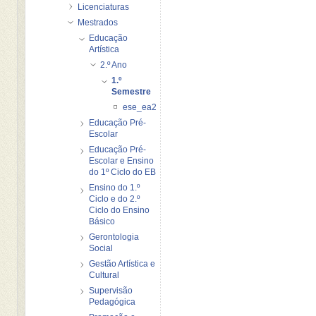
Licenciaturas
Mestrados
Educação
Artística
2.º Ano
1.º
Semestre
ese_ea2_sap
Educação Pré-
Escolar
Educação Pré-
Escolar e Ensino
do 1º Ciclo do EB
Ensino do 1.º
Ciclo e do 2.º
Ciclo do Ensino
Básico
Gerontologia
Social
Gestão Artística e
Cultural
Supervisão
Pedagógica