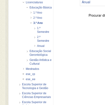
Anual
Licenciaturas
Educação Básica
1.º Ano
Procurar di
2.º Ano
3.º Ano
1.º
Semestre
2.º
Semestre
Anual
Educação Social
Gerontológica
Gestão Artística e
Cultural
Mestrados
ese_cp
ese_ee
Escola Superior de
Tecnologia e Gestão
Escola Superior de
Ciências Empresariais
Escola Superior de