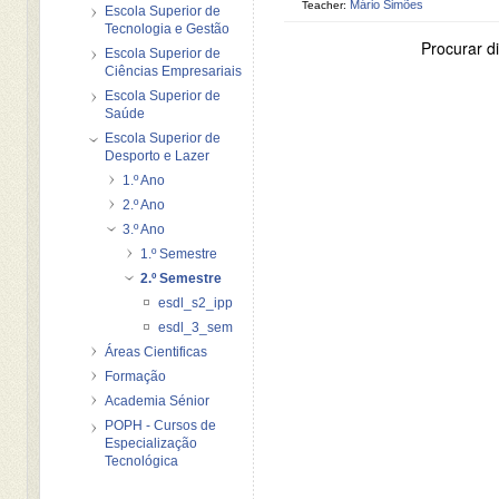
Mário Simões
Teacher:
Escola Superior de
Tecnologia e Gestão
Procurar di
Escola Superior de
Ciências Empresariais
Escola Superior de
Saúde
Escola Superior de
Desporto e Lazer
1.º Ano
2.º Ano
3.º Ano
1.º Semestre
2.º Semestre
esdl_s2_ipp
esdl_3_sem
Áreas Cientificas
Formação
Academia Sénior
POPH - Cursos de
Especialização
Tecnológica