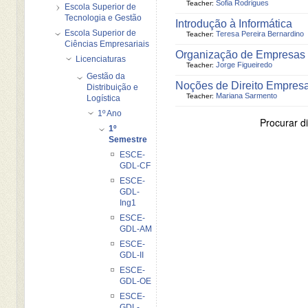
Sofia Rodrigues
Teacher:
Escola Superior de
Tecnologia e Gestão
Introdução à Informática
Escola Superior de
Teresa Pereira Bernardino
Teacher:
Ciências Empresariais
Organização de Empresas
Licenciaturas
Jorge Figueiredo
Teacher:
Gestão da
Noções de Direito Empresa
Distribuição e
Mariana Sarmento
Teacher:
Logística
1º Ano
Procurar di
1º
Semestre
ESCE-
GDL-CF
ESCE-
GDL-
Ing1
ESCE-
GDL-AM
ESCE-
GDL-II
ESCE-
GDL-OE
ESCE-
GDL-