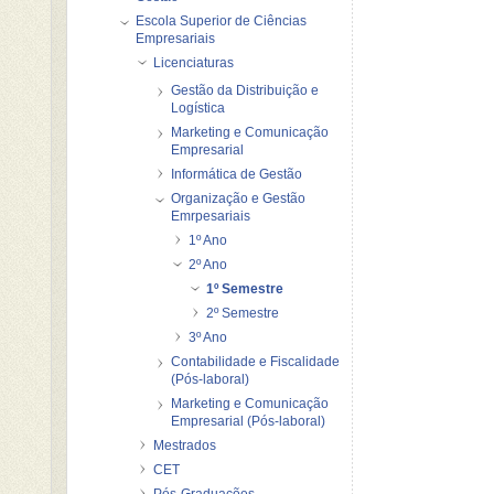
Escola Superior de Ciências
Empresariais
Licenciaturas
Gestão da Distribuição e
Logística
Marketing e Comunicação
Empresarial
Informática de Gestão
Organização e Gestão
Emrpesariais
1º Ano
2º Ano
1º Semestre
2º Semestre
3º Ano
Contabilidade e Fiscalidade
(Pós-laboral)
Marketing e Comunicação
Empresarial (Pós-laboral)
Mestrados
CET