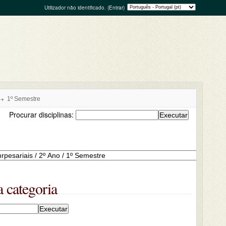
Utilizador não identificado. (
Entrar
)
1º Semestre
Procurar disciplinas:
 categoria