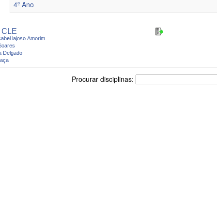
4º Ano
o CLE
sabel lajoso Amorim
alete Soares
Augusta Delgado
raça
Procurar disciplinas: