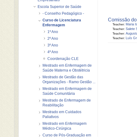
Empresariais
Escola Superior de Saúde
- Conselho Pedagógico -
Comissão d
Curso de Licenciatura
Maria I
Teacher:
Enfermagem
S
Teacher:
1º Ano
Teacher:
Luís G
2º Ano
Teacher:
3º Ano
4º Ano
Coordenação CLE
Mestrado em Enfermagem de
Saúde Materna e Obstétricia
Mestrado de Gestão das
Organizações - Ramo Gestão ...
Mestrado em Enfermagem de
Saúde Comunitária
Mestrado de Enfermagem de
Reabilitação
Mestrado em Cuidados
Paliativos
Mestrado em Enfermagem
Médico-Cirúrgica
Curso de Pós-Graduação em